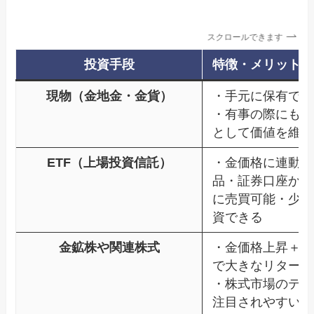
スクロールできます
投資手段
特徴・メリット
現物（金地金・金貨）
・手元に保有でき
・有事の際にも「
として価値を維持
ETF（上場投資信託）
・金価格に連動す
品・証券口座から
に売買可能・少額
資できる
金鉱株や関連株式
・金価格上昇＋企
で大きなリターン
・株式市場のテー
注目されやすい