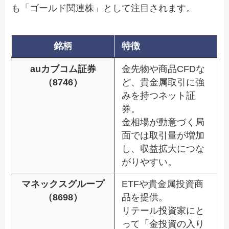
も「ゴールド関連株」として注目されます。
銘柄
特徴
auカブコム証券
金先物や商品CFDな
（8746）
ど、貴金属取引に強
みを持つネット証
券。
金相場が動意づく局
面では取引量が増加
し、収益拡大につな
がりやすい。
マネックスグループ
ETFや貴金属投資商
（8698）
品を提供。
リテール投資家にと
って「金投資の入り