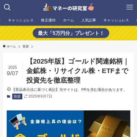
事
キャッシュレス
株主優待
ホーム
人気記事
キャッシュレス
最大「5万円分」プレゼント！
ホーム
投資
【2025年版】ゴールド関連銘柄｜
2025
金鉱株・リサイクル株・ETFまで
9/07
投資先を徹底整理
【景品表示法に基づく表記】当サイトは、PRを含む場合があります。
2025年9月7日
投資