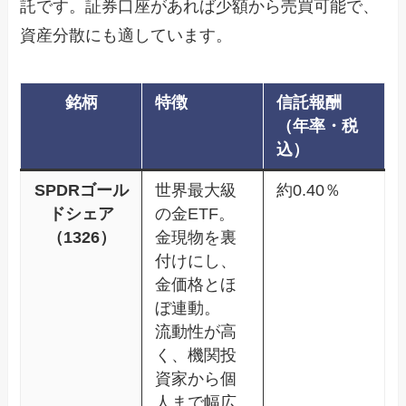
託です。証券口座があれば少額から売買可能で、
資産分散にも適しています。
銘柄
特徴
信託報酬
（年率・税
込）
SPDRゴール
世界最大級
約0.40％
ドシェア
の金ETF。
（1326）
金現物を裏
付けにし、
金価格とほ
ぼ連動。
流動性が高
く、機関投
資家から個
人まで幅広