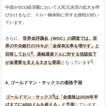
中国がSCO経済圏において人民元決済の拡大を呼
びかけるなど、ドル一極体制に対する挑戦が続い
ています。
さらに、
世界金評議会（WGC）の調査では、世
界の中央銀行の76％が「金保有比率を増やす」と
4
回答しており
、基軸通貨ドルに対する信認低下
5
が金需要を支える大きな要因
となっています
。
4. ゴールドマン・サックスの価格予測
6
ゴールドマン・サックス
は「金価格は2026年半
ばまでに4000ドルを超える」と予測
しています。