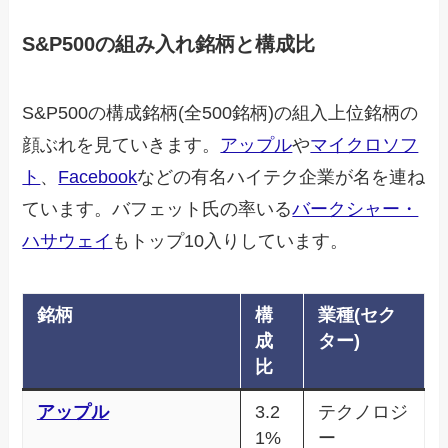
S&P500の組み入れ銘柄と構成比
S&P500の構成銘柄(全500銘柄)の組入上位銘柄の
顔ぶれを見ていきます。
アップル
や
マイクロソフ
ト
、
Facebook
などの有名ハイテク企業が名を連ね
ています。バフェット氏の率いる
バークシャー・
ハサウェイ
もトップ10入りしています。
銘柄
構
業種(セク
成
ター)
比
アップル
3.2
テクノロジ
1%
ー