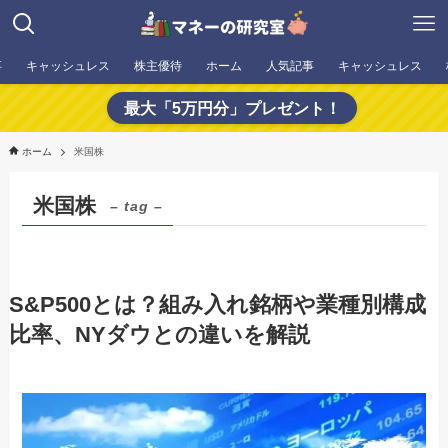
事
キャッシュレス
株主優待
ホーム
人気記事
キャッシュレス
最大「5万円分」プレゼント！
ホーム
米国株
米国株
– tag –
S&P500とは？組み入れ銘柄や業種別構成
比率、NYダウとの違いを解説