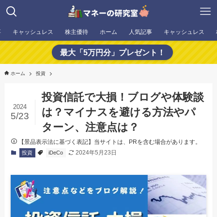
事
キャッシュレス
株主優待
ホーム
人気記事
キャッシュレス
最大「5万円分」プレゼント！
ホーム
投資
投資信託で大損！ブログや体験談
2024
は？マイナスを避ける方法やパ
5/23
ターン、注意点は？
【景品表示法に基づく表記】当サイトは、PRを含む場合があります。
2024年5月23日
投資
iDeCo