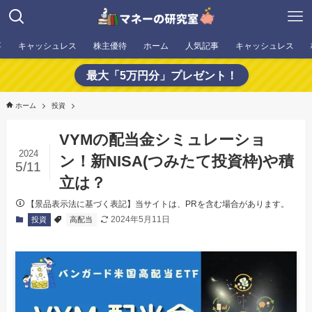
事
キャッシュレス
株主優待
ホーム
人気記事
キャッシュレス
最大「5万円分」プレゼント！
ホーム
投資
VYMの配当金シミュレーショ
2024
ン！新NISA(つみたて投資枠)や積
5/11
立は？
【景品表示法に基づく表記】当サイトは、PRを含む場合があります。
2024年5月11日
投資
高配当