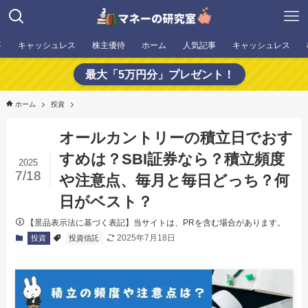
事
キャッシュレス
株主優待
ホーム
人気記事
キャッシュレス
最大「5万円分」プレゼント！
ホーム
投資
オールカントリーの積立日でおす
すめは？SBI証券なら？積立頻度
2025
7/18
や注意点、毎月と毎日どっち？何
日がベスト？
【景品表示法に基づく表記】当サイトは、PRを含む場合があります。
2025年7月18日
投資
投資信託