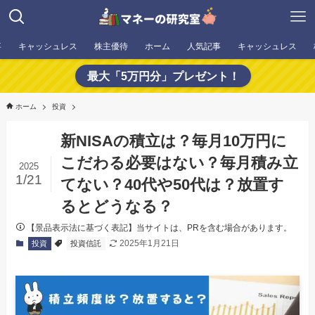
事
キャッシュレス
株主優待
ホーム
人気記事
キャッシュレス
最大「5万円分」プレゼント！
ホーム
投資
新NISAの積立は？毎月10万円に
こだわる必要はない？毎月積み立
2025
1/21
てない？40代や50代は？放置す
るとどうなる？
【景品表示法に基づく表記】当サイトは、PRを含む場合があります。
2025年1月21日
投資
投資信託