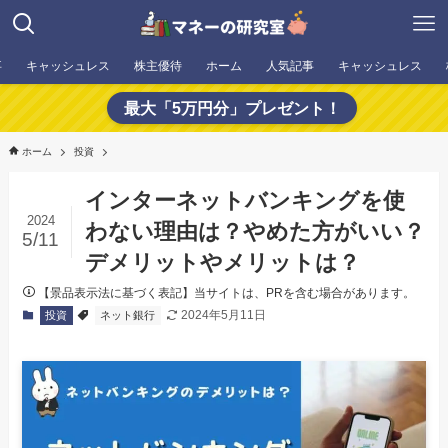
事
キャッシュレス
株主優待
ホーム
人気記事
キャッシュレス
最大「5万円分」プレゼント！
ホーム
投資
インターネットバンキングを使
2024
わない理由は？やめた方がいい？
5/11
デメリットやメリットは？
【景品表示法に基づく表記】当サイトは、PRを含む場合があります。
2024年5月11日
投資
ネット銀行