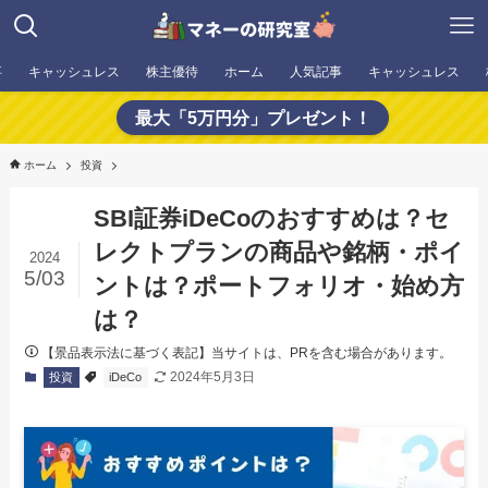
事
キャッシュレス
株主優待
ホーム
人気記事
キャッシュレス
最大「5万円分」プレゼント！
ホーム
投資
SBI証券iDeCoのおすすめは？セ
レクトプランの商品や銘柄・ポイ
2024
5/03
ントは？ポートフォリオ・始め方
は？
【景品表示法に基づく表記】当サイトは、PRを含む場合があります。
2024年5月3日
投資
iDeCo