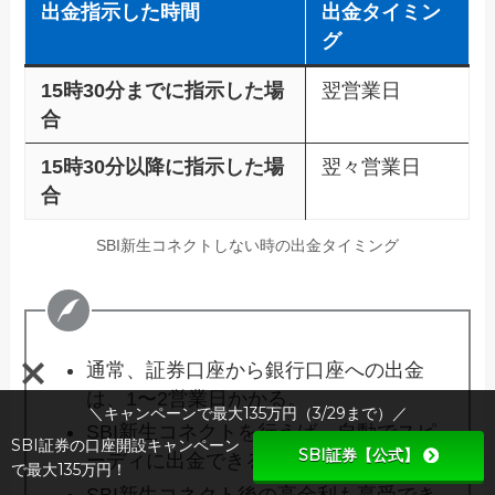
出金指示した時間
出金タイミン
グ
15時30分までに指示した場
翌営業日
合
15時30分以降に指示した場
翌々営業日
合
SBI新生コネクトしない時の出金タイミング
通常、証券口座から銀行口座への出金
は、1〜2営業日かかる。
＼キャンペーンで最大135万円（3/29まで）／
SBI新生コネクトを行えば、自動でスピ
SBI証券の口座開設キャンペーン
SBI証券【公式】
ーディに出金できる。
で最大135万円！
SBI新生コネクト後の高金利も享受でき