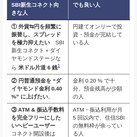
SBI新生コネクト向
でも良い人
きな人
① 外貨⇆円を頻繁に
円建てオンリーで投
振替し、スプレッド
資・預金が完結して
を極力抑えたい
SBI
いる人
新生コネクト＋ダイ
ヤモンドステージな
1
ら
米ドル片道 6 銭
② 円普通預金を “ダ
金利 0.20 % で十
イヤモンド金利 0.40
分、預金残高が少額
%” に上げたい
。
の人
③ ATM & 振込手数料
ATM・振込利用が月
を完全フリーにした
5 回以内で、住信SBI
いヘビーユーザー
の無料枠が余ってい
コネクト開設後は
る人