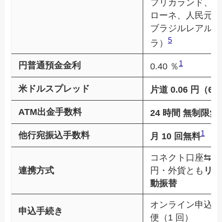
フリカランド、ノ
ローネ、人民元（
ブラジルレアル、
5
ラ）
1
円普通預金金利
0.40 ％
米ドルスプレッド
片道 0.06 円（6 
ATM出金手数料
24 時間 無制限無
1
他行宛振込手数料
月 10 回無料
コネクト口座⇆SB
連携方式
円・外貨とも
リア
動振替
オンライン申込＋
申込手続き
便（1 回）