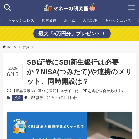
事
キャッシュレス
株主優待
ホーム
人気記事
キャッシュレス
最大「5万円分」プレゼント！
ホーム
投資
SBI証券にSBI新生銀行は必要
2025
か？NISA(つみたて)や連携のメリ
6/15
ット、同時開設は？
【景品表示法に基づく表記】当サイトは、PRを含む場合があります。
2025年6月15日
投資
SBI証券