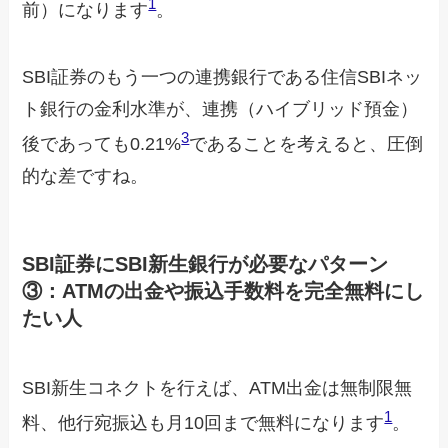
1
前）になります
。
SBI証券のもう一つの連携銀行である住信SBIネッ
ト銀行の金利水準が、連携（ハイブリッド預金）
3
後であっても0.21%
であることを考えると、圧倒
的な差ですね。
SBI証券にSBI新生銀行が必要なパターン
③：ATMの出金や振込手数料を完全無料にし
たい人
SBI新生コネクトを行えば、ATM出金は無制限無
1
料、他行宛振込も月10回まで無料になります
。