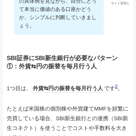
の具体例を見ながら、自分にとっ
サイト管理人
て本当に価値のある口座かどう
か、シンプルに判断していきまし
ょう。
SBI証券にSBI新生銀行が必要なパターン
①：外貨⇆円の振替を毎月行う人
2
1つ目は、
外貨⇆円の振替を毎月行う人
です
。
たとえば米国株の個別株や外貨建てMMFを頻繁に
売買している場合、SBI新生銀行との連携（SBI新
生コネクト）を使うことでコストや手数料を大き