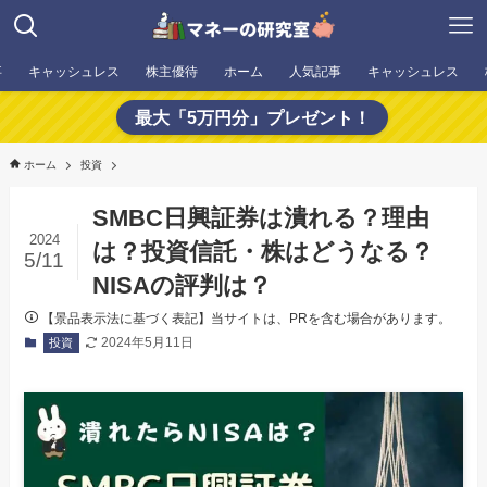
事
キャッシュレス
株主優待
ホーム
人気記事
キャッシュレス
最大「5万円分」プレゼント！
ホーム
投資
SMBC日興証券は潰れる？理由
2024
は？投資信託・株はどうなる？
5/11
NISAの評判は？
【景品表示法に基づく表記】当サイトは、PRを含む場合があります。
2024年5月11日
投資