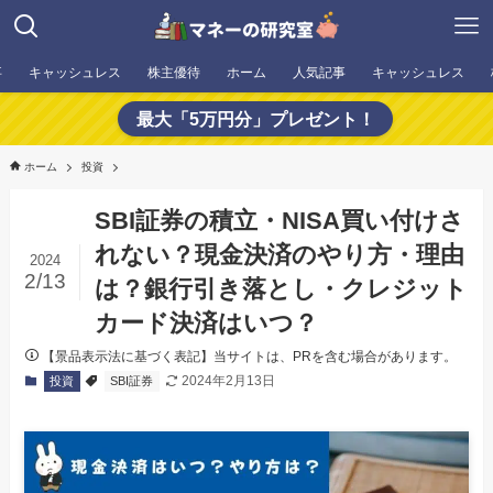
事
キャッシュレス
株主優待
ホーム
人気記事
キャッシュレス
最大「5万円分」プレゼント！
ホーム
投資
SBI証券の積立・NISA買い付けさ
れない？現金決済のやり方・理由
2024
2/13
は？銀行引き落とし・クレジット
カード決済はいつ？
【景品表示法に基づく表記】当サイトは、PRを含む場合があります。
2024年2月13日
投資
SBI証券