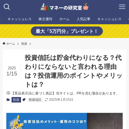
事
キャッシュレス
株主優待
ホーム
人気記事
キャッシュレス
最大「5万円分」プレゼント！
ホーム
投資
投資信託は貯金代わりになる？代
わりにならないと言われる理由
2025
1/15
は？投信運用のポイントやメリッ
トは？
【景品表示法に基づく表記】当サイトは、PRを含む場合があります。
2025年1月15日
投資
投資信託