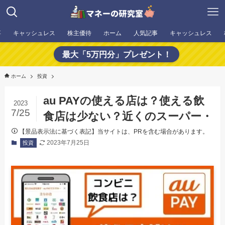
事
キャッシュレス
株主優待
ホーム
人気記事
キャッシュレス
最大「5万円分」プレゼント！
ホーム
投資
au PAYの使える店は？使える飲
2023
7/25
食店は少ない？近くのスーパー・
【景品表示法に基づく表記】当サイトは、PRを含む場合があります。
2023年7月25日
投資