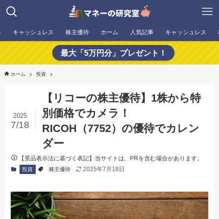
事
キャッシュレス
株主優待
ホーム
人気記事
キャッシュレス
最大「5万円分」プレゼント！
ホーム
投資
【リコーの株主優待】1株から特
別価格でカメラ！
2025
7/18
RICOH（7752）の優待でカレン
ダー
【景品表示法に基づく表記】当サイトは、PRを含む場合があります。
2025年7月18日
投資
株主優待