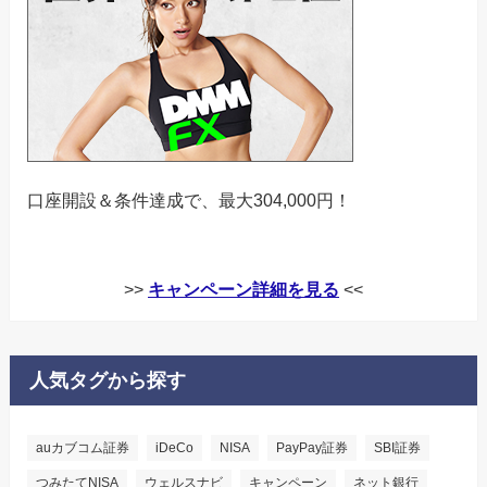
口座開設＆条件達成で、最大304,000円！
>>
キャンペーン詳細を見る
<<
人気タグから探す
auカブコム証券
iDeCo
NISA
PayPay証券
SBI証券
つみたてNISA
ウェルスナビ
キャンペーン
ネット銀行