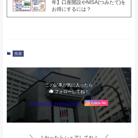
年】口座開設やNISA(つみたて)を
お得にするには？
投資
この記事が気に入ったら
フォローしてね！
Follow @t_ryoma1985
Follow Me
よかったらシェアしてね！