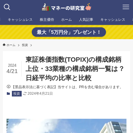
事
キャッシュレス
株主優待
ホーム
人気記事
キャッシュレス
最大「5万円分」プレゼント！
ホーム
投資
東証株価指数(TOPIX)の構成銘柄
2024
上位・33業種の構成銘柄一覧は？
4/21
日経平均の比率と比較
【景品表示法に基づく表記】当サイトは、PRを含む場合があります。
2024年4月21日
投資