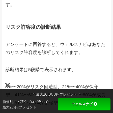
す。
リスク許容度の診断結果
アンケートに回答すると、ウェルスナビはあなた
のリスク許容度を診断してくれます。
診断結果は5段階で表示されます。
0%〜20%がリスク回避型、21%〜40%が保守
＼最大20,000円プレゼント／
型、41%〜60%がバランス型、61%〜80%が成長
新規利用・積立プログラムで、
型、81%〜100%が積極型となります。
ウェルスナビ
最大2万円プレゼント！