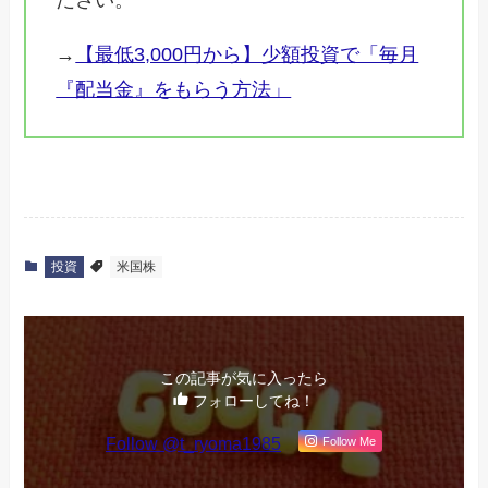
ださい。
→
【最低3,000円から】少額投資で「毎月
『配当金』をもらう方法」
投資
米国株
この記事が気に入ったら
フォローしてね！
Follow @t_ryoma1985
Follow Me