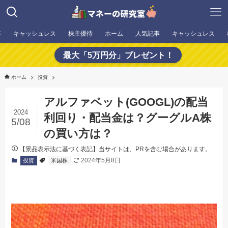
事
キャッシュレス
株主優待
ホーム
人気記事
キャッシュレス
最大「5万円分」プレゼント！
ホーム
投資
アルファベット(GOOGL)の配当
2024
利回り・配当金は？グーグルA株
5/08
の買い方は？
【景品表示法に基づく表記】当サイトは、PRを含む場合があります。
2024年5月8日
投資
米国株