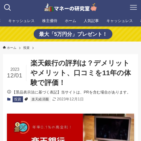
事
キャッシュレス
株主優待
ホーム
人気記事
キャッシュレス
最大「5万円分」プレゼント！
ホーム
投資
楽天銀行の評判は？デメリット
2023
やメリット、口コミを11年の体
12/01
験で評価！
【景品表示法に基づく表記】当サイトは、PRを含む場合があります。
2023年12月1日
投資
楽天経済圏