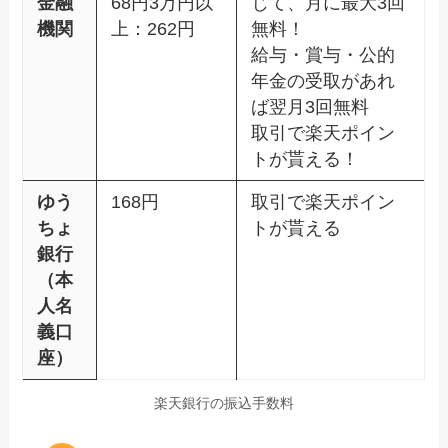
金融
68円3万円以
じて、月に最大3回
機関
上：262円
無料！
給与・賞与・公的
年金の受取があれ
ば翌月3回無料
取引で楽天ポイン
トが貰える！
ゆう
168円
取引で楽天ポイン
ちょ
トが貰える
銀行
（本
人名
義口
座）
楽天銀行の振込手数料