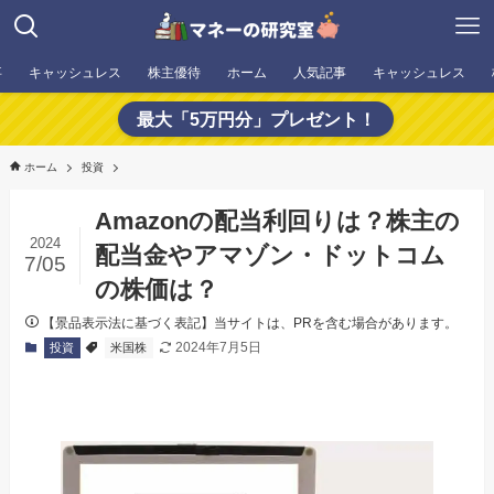
事
キャッシュレス
株主優待
ホーム
人気記事
キャッシュレス
最大「5万円分」プレゼント！
ホーム
投資
Amazonの配当利回りは？株主の
2024
配当金やアマゾン・ドットコム
7/05
の株価は？
【景品表示法に基づく表記】当サイトは、PRを含む場合があります。
2024年7月5日
投資
米国株