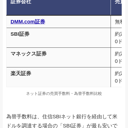
証券会社
売買
DMM.com証券
無料(
SBI証券
約定額
0ドル
マネックス証券
約定額
0ドル
楽天証券
約定額
0ドル
ネット証券の売買手数料・為替手数料比較
為替手数料は、住信SBIネット銀行を経由して米
ドルを調達する場合の「SBI証券」が最も安いで