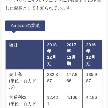
ー・ハサウェイ
のバフェット氏が投資せずに後悔
した銘柄としても知られています。
Amazonの業績
項目
2018
2017
2016
年
年
年
12月
12月
12月
期
期
期
売上高
232,8
177,8
135,9
(単位：百万ド
87
66
87
ル)
営業利益
12,42
4,106
4,186
(単位：百万ド
1